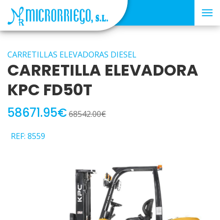
Tog
nav
CARRETILLAS ELEVADORAS DIESEL
CARRETILLA ELEVADORA
KPC FD50T
58671.95€
68542.00€
REF: 8559