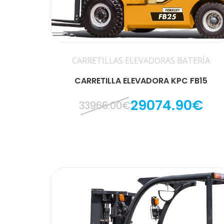
CARRETILLAS ELEVADORAS BATERÍA
CARRETILLA ELEVADORA KPC FB15
29074.90€
33966.00€