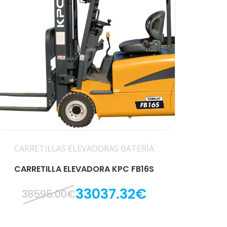
CARRETILLAS ELEVADORAS BATERÍA
CARRETILLA ELEVADORA KPC FB16S
33037.32€
38595.00€