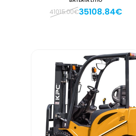
BATERÍA LITIO
35108.84€
41015.00€