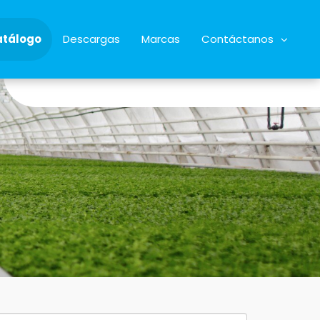
atálogo
Descargas
Marcas
Contáctanos
34928622068
almacen@microrriego.com