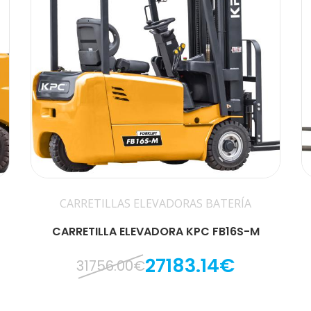
CARRETILLAS ELEVADORAS BATERÍA
CARRETILLA ELEVADORA KPC FB16S-M
27183.14€
31756.00€