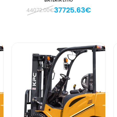
BATERÍA LITIO
37725.63€
44072.00€