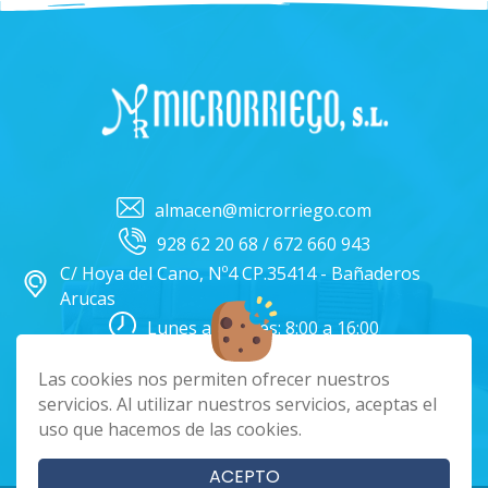
almacen@microrriego.com
928 62 20 68 / 672 660 943
C/ Hoya del Cano, Nº4 CP.35414 - Bañaderos
Arucas
Lunes a Viernes: 8:00 a 16:00
Facebook
Instagram
Las cookies nos permiten ofrecer nuestros
servicios. Al utilizar nuestros servicios, aceptas el
uso que hacemos de las cookies.
|
|
|
Cookies
Aviso Legal
Política de Privacidad
Términos y condiciones
ACEPTO