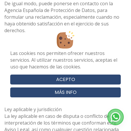
De igual modo, puede ponerse en contacto con la
Agencia Española de Protección de Datos, para
formular una reclamación, especialmente cuando no
haya obtenido satisfacción en el ejercicio de sus
derechos.
Política de cookies
Las cookies nos permiten ofrecer nuestros
El sitio Web de MICRORRIEGO S.L. utiliza cookies para el
servicios. Al utilizar nuestros servicios, aceptas el
correcto funcionamiento y visualización de los sitios
uso que hacemos de las cookies.
Web por parte del usuario, así como la recogida de
estadísticas. En concreto, se utilizan las siguientes
ACEPTO
Cookies:
MÁS INFO
Cookie Temporalidad Titularidad Funcionalidad
Finalidad (cookie técnica, de publicidad, etc.)
Ley aplicable y jurisdicción
La ley aplicable en caso de disputa o conflicto de
interpretación de los términos que conforman este
Aviso Legal, así como cualquier cuestión relacionada