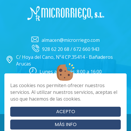
almacen@microrriego.com
928 62 20 68 / 672 660 943
C/ Hoya del Cano, Nº4 CP.35414 - Bañaderos
Arucas
Lunes a Viernes: 8:00 a 16:00
Facebook
Instagram
Las cookies nos permiten ofrecer nuestros
servicios. Al utilizar nuestros servicios, aceptas el
uso que hacemos de las cookies.
|
|
|
Cookies
Aviso Legal
Política de Privacidad
Términos y condiciones
ACEPTO
Copyright 2024 - Microrriego SL. Todos los derechos reservados
MÁS INFO
Página realizada por
Web Las Palmas