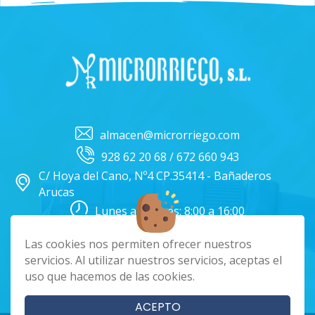
almacen@microrriego.com
928 62 20 68 / 672 660 943
C/ Hoya del Cano, Nº4 CP.35414 - Bañaderos
Arucas
Lunes a Viernes: 8:00 a 16:00
Facebook
Instagram
Las cookies nos permiten ofrecer nuestros
servicios. Al utilizar nuestros servicios, aceptas el
uso que hacemos de las cookies.
|
|
|
Cookies
Aviso Legal
Política de Privacidad
Términos y condiciones
ACEPTO