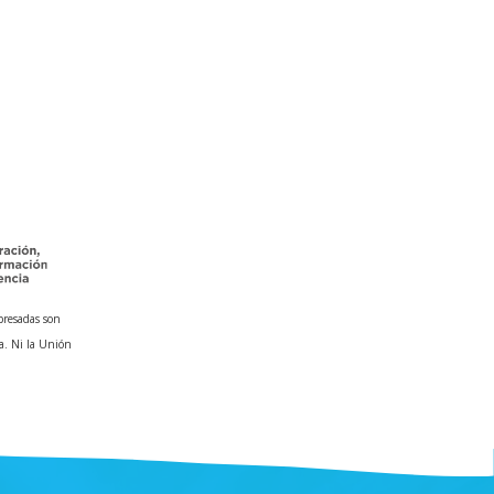
presadas son
a. Ni la Unión