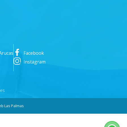
Arucas
Facebook
Instagram
nes
b Las Palmas