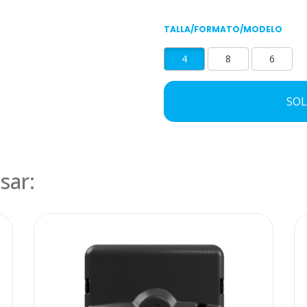
TALLA/FORMATO/MODELO
4
8
6
SOL
sar: