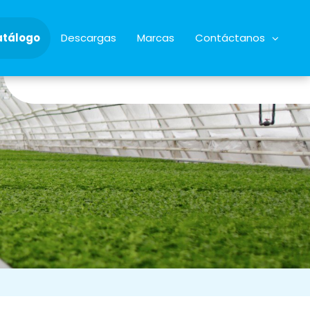
atálogo
Descargas
Marcas
Contáctanos
34928622068
almacen@microrriego.com