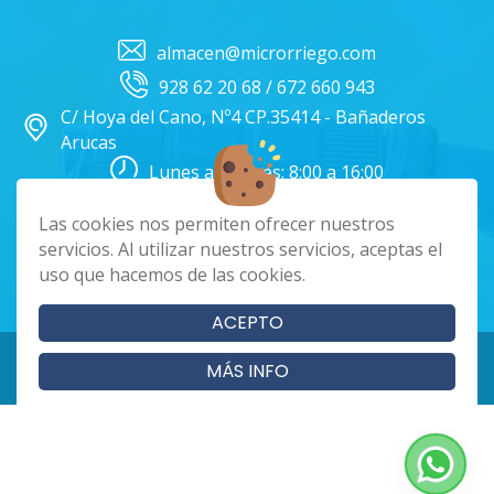
almacen@microrriego.com
928 62 20 68 / 672 660 943
C/ Hoya del Cano, Nº4 CP.35414 - Bañaderos
Arucas
Lunes a Viernes: 8:00 a 16:00
Facebook
Instagram
Las cookies nos permiten ofrecer nuestros
servicios. Al utilizar nuestros servicios, aceptas el
uso que hacemos de las cookies.
|
|
|
Cookies
Aviso Legal
Política de Privacidad
Términos y condiciones
ACEPTO
Copyright 2024 - Microrriego SL. Todos los derechos reservados
MÁS INFO
Página realizada por
Web Las Palmas