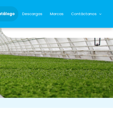
atálogo
Descargas
Marcas
Contáctanos
34928622068
almacen@microrriego.com