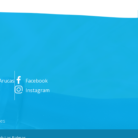
Arucas
Facebook
Instagram
nes
b Las Palmas