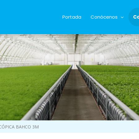
Portada
Conócenos
C
ECÓPICA BAHCO 3M