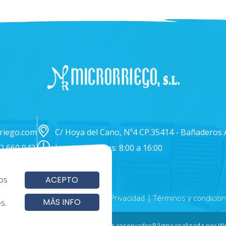
riego.com
C/ Hoya del Cano, Nº4 CP.35414 - Bañaderos 
72 660 943
Lunes a Viernes: 8:00 a 16:00
os
ACEPTO
|
|
|
okies
Aviso Legal
Política de Privacidad
Términos y condicio
MÁS INFO
s.
4 - Microrriego SL. Todos los derechos reservados
Página realizada por
We