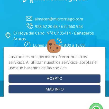
almacen@microrriego.com
928 62 20 68 / 672 660 943
C/ Hoya del Cano, Nº4 CP.35414 - Bañaderos
Arucas
Lunes a Viernes: 8:00 a 16:00
Facebook
Instagram
Las cookies nos permiten ofrecer nuestros
servicios. Al utilizar nuestros servicios, aceptas el
uso que hacemos de las cookies.
|
|
|
Cookies
Aviso Legal
Política de Privacidad
Términos y condiciones
ACEPTO
Copyright 2024 - Microrriego SL. Todos los derechos reservados
MÁS INFO
Página realizada por
Web Las Palmas