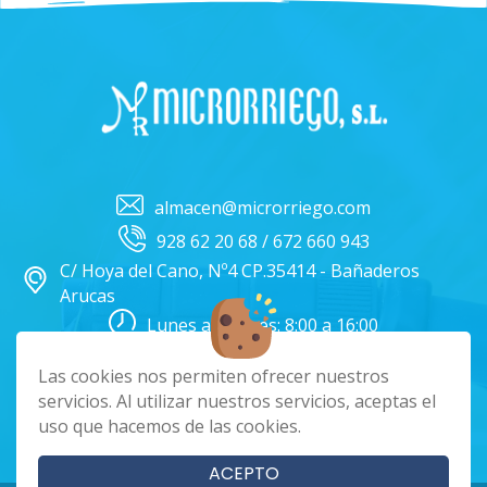
almacen@microrriego.com
928 62 20 68 / 672 660 943
C/ Hoya del Cano, Nº4 CP.35414 - Bañaderos
Arucas
Lunes a Viernes: 8:00 a 16:00
Facebook
Instagram
Las cookies nos permiten ofrecer nuestros
servicios. Al utilizar nuestros servicios, aceptas el
uso que hacemos de las cookies.
|
|
|
Cookies
Aviso Legal
Política de Privacidad
Términos y condiciones
ACEPTO