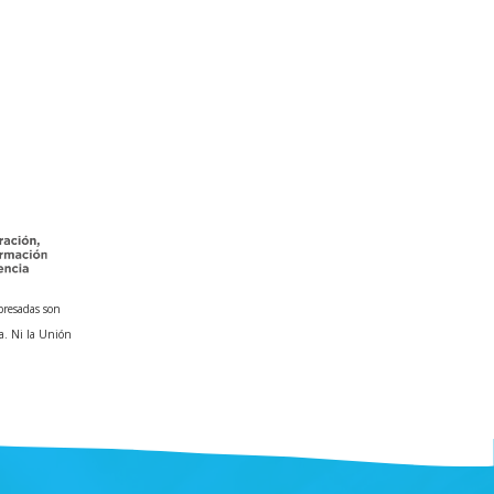
presadas son
a. Ni la Unión