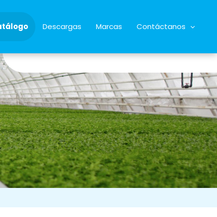
atálogo
Descargas
Marcas
Contáctanos
34928622068
almacen@microrriego.com