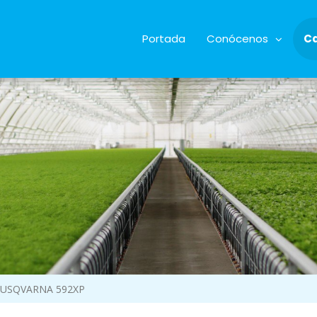
Portada
Conócenos
C
USQVARNA 592XP