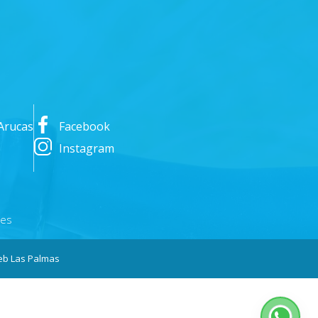
Arucas
Facebook
Instagram
nes
b Las Palmas