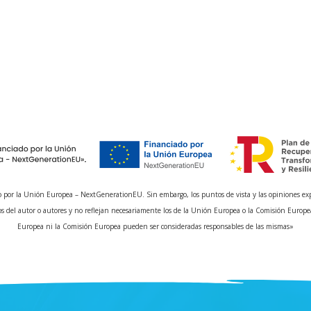
 por la Unión Europea – NextGenerationEU. Sin embargo, los puntos de vista y las opiniones ex
s del autor o autores y no reflejan necesariamente los de la Unión Europea o la Comisión Europe
Europea ni la Comisión Europea pueden ser consideradas responsables de las mismas»