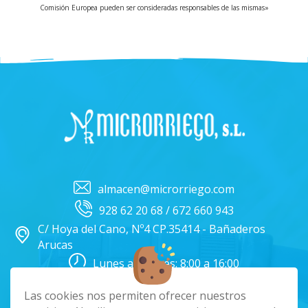
Comisión Europea pueden ser consideradas responsables de las mismas»
almacen@microrriego.com
928 62 20 68 / 672 660 943
C/ Hoya del Cano, Nº4 CP.35414 - Bañaderos
Arucas
Lunes a Viernes: 8:00 a 16:00
Facebook
Instagram
Las cookies nos permiten ofrecer nuestros