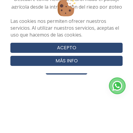
agrícola desde la introducción del riego por goteo
hasta nuestra expansión en las Islas Canarias,
Las cookies nos permiten ofrecer nuestros
destacándonos por nuestra innovación y compromiso
servicios. Al utilizar nuestros servicios, aceptas el
con la sostenibilidad. Acompáñanos mientras
uso que hacemos de las cookies.
exploramos cómo hemos pasado de ser una empresa
familiar a convertirnos en líderes del sector agrícola.
ACEPTO
MÁS INFO
SABER MÁS