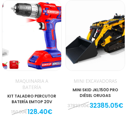
MAQUINARIA A
MINI EXCAVADORAS
BATERÍA
MINI SKID JKL1500 PRO
DIÉSEL ORUGAS
KIT TALADRO PERCUTOR
BATERÍA EMTOP 20V
32385.05€
37833.00€
128.40€
150.00€